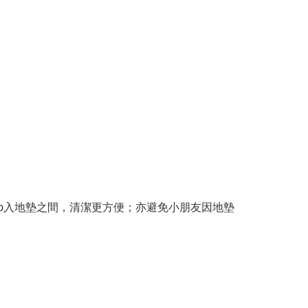
塵 / 碎屑zip入地墊之間，清潔更方便；亦避免小朋友因地墊