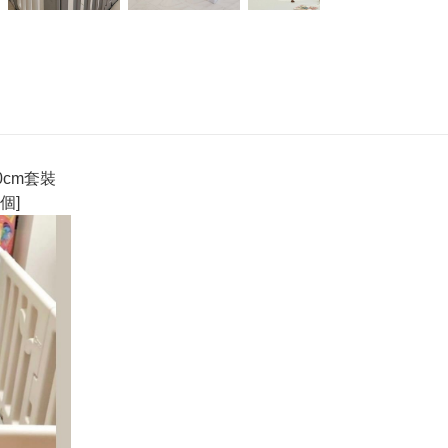
00cm套裝
個]