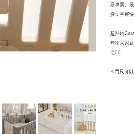
最專業、最
貨，空運快速
超熱銷Car
無論大家庭
便👍🏻

⚠️門只可以