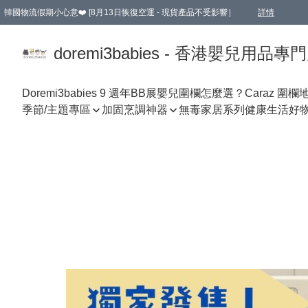
韓國物流假期小心意❤️ [8月13日恢復空運 - 現貨產品不受影響］
詳情
新會員首張訂單滿$600即享9折優惠！(部份超優惠產品 & 品牌指定價除外)
doremi3babies - 香港嬰兒用品專
Doremi3babies 9 週年BB展
嬰兒圍欄怎麼選？
Caraz 圍欄
季節/主題專區
加固烹調神器
無毒家居系列
健康生活好