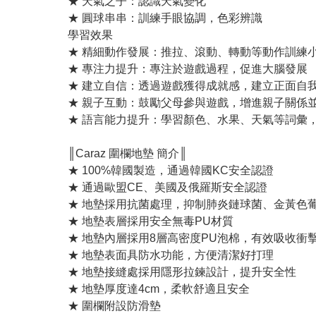
★ 天氣之子：認識天氣變化
★ 圓球串串：訓練手眼協調，色彩辨識
學習效果
★ 精細動作發展：推拉、滾動、轉動等動作訓練
★ 專注力提升：專注於遊戲過程，促進大腦發展
★ 建立自信：透過遊戲獲得成就感，建立正面自
★ 親子互動：鼓勵父母參與遊戲，增進親子關係
★ 語言能力提升：學習顏色、水果、天氣等詞彙
║Caraz 圍欄地墊 簡介║
★ 100%韓國製造，通過韓國KC安全認證
★ 通過歐盟CE、美國及俄羅斯安全認證
★ 地墊採用抗菌處理，抑制肺炎鏈球菌、金黃色葡
★ 地墊表層採用安全無毒PU材質
★ 地墊內層採用8層高密度PU泡棉，有效吸收
★ 地墊表面具防水功能，方便清潔好打理
★ 地墊接縫處採用隱形拉鍊設計，提升安全性
★ 地墊厚度達4cm，柔軟舒適且安全
★ 圍欄附設防滑墊