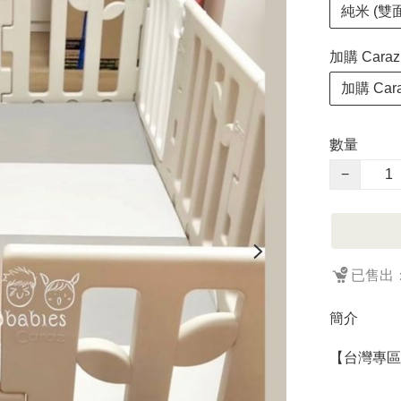
純米 (雙
加購 Car
加購 Ca
數量
−
已售出：
簡介
【台灣專區】