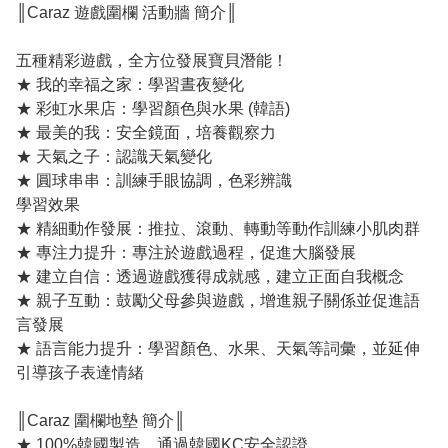
║Caraz 遊戲圍欄 活動牆 簡介║
五種精彩遊戲，全方位發展寶貝潛能！
★ 我的幸福之家：學習晝夜變化
★ 彩虹水果店：學習顏色與水果 (韓語)
★ 最美的我：安全鏡面，培養觀察力
★ 天氣之子：認識天氣變化
★ 圓球串串：訓練手眼協調，色彩辨識
學習效果
★ 精細動作發展：推拉、滾動、轉動等動作訓練小肌肉群
★ 專注力提升：專注於遊戲過程，促進大腦發展
★ 建立自信：透過遊戲獲得成就感，建立正面自我概念
★ 親子互動：鼓勵父母參與遊戲，增進親子關係並促進語
言發展
★ 語言能力提升：學習顏色、水果、天氣等詞彙，並延伸
引導孩子表達情緒
║Caraz 圍欄地墊 簡介║
★ 100%韓國製造，通過韓國KC安全認證