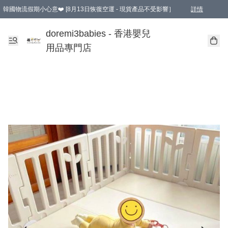
韓國物流假期小心意❤️ [8月13日恢復空運 - 現貨產品不受影響］
詳情
新會員首張訂單滿$600即享9折優惠！(部份超優惠產品 & 品牌指定價除外)
doremi3babies - 香港嬰兒
用品專門店