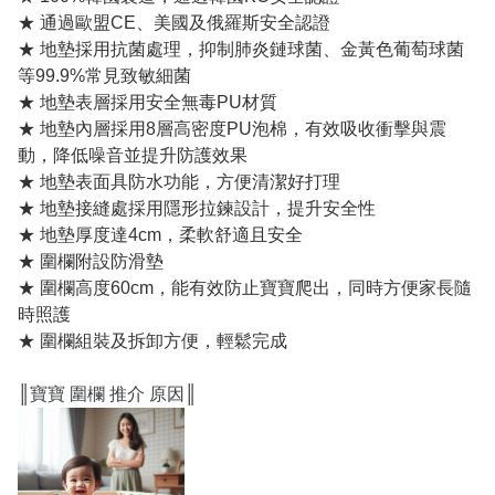
★ 通過歐盟CE、美國及俄羅斯安全認證
★ 地墊採用抗菌處理，抑制肺炎鏈球菌、金黃色葡萄球菌
等99.9%常見致敏細菌
★ 地墊表層採用安全無毒PU材質
★ 地墊內層採用8層高密度PU泡棉，有效吸收衝擊與震
動，降低噪音並提升防護效果
★ 地墊表面具防水功能，方便清潔好打理
★ 地墊接縫處採用隱形拉鍊設計，提升安全性
★ 地墊厚度達4cm，柔軟舒適且安全
★ 圍欄附設防滑墊
★ 圍欄高度60cm，能有效防止寶寶爬出，同時方便家長隨
時照護
★ 圍欄組裝及拆卸方便，輕鬆完成
║
寶寶 圍欄 推介 原因
║