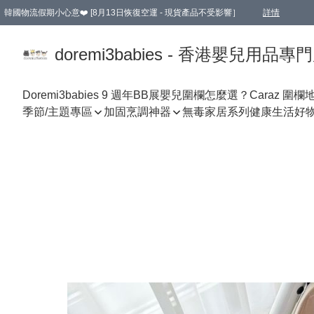
韓國物流假期小心意❤️ [8月13日恢復空運 - 現貨產品不受影響］
詳情
新會員首張訂單滿$600即享9折優惠！(部份超優惠產品 & 品牌指定價除外)
doremi3babies - 香港嬰兒用品專
Doremi3babies 9 週年BB展
嬰兒圍欄怎麼選？
Caraz 圍欄
季節/主題專區
加固烹調神器
無毒家居系列
健康生活好