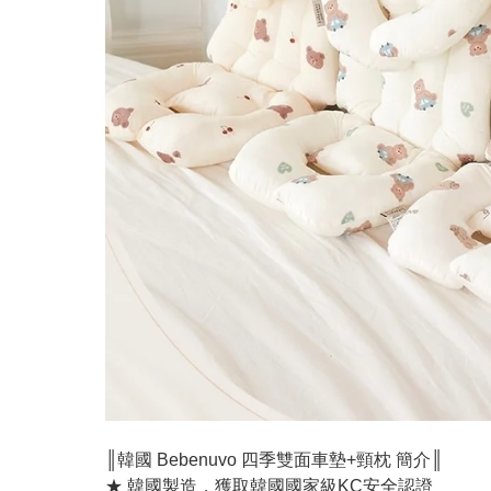
║韓國 Bebenuvo 四季雙面車墊+頸枕 簡介║
★ 韓國製造，獲取韓國國家級KC安全認證