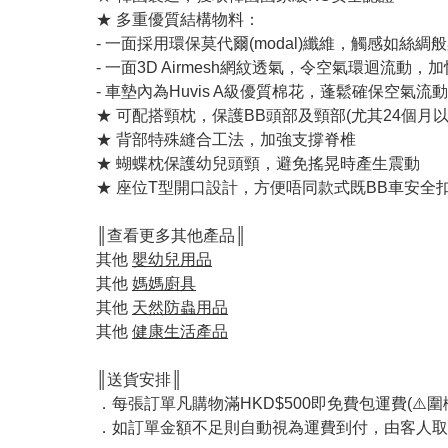
★ 多重優質結構物料：
- 一面採用環保莫代爾(modal)纖維，觸感如
- 一面3D Airmesh網紋透氣，令空氣環迴流動，
- 車墊內為Huvis A級優質棉花，蓬鬆確保空氣
★ 可配搭頸枕，保護BB頭部及頸部(尤其24個月以
★ 背部特殊縫合工法，加強支撐脊椎
★ 蝴蝶枕保護幼兒頭頸，避免搖晃時產生震動
★ 座位T型開口設計，方便唔同款式既BB車安全扣都可以穿過
║查看更多其他產品║
其他
嬰幼兒用品
其他
媽媽廚具
其他
天然防蟲用品
其他
健康生活產品
║送貨安排║
．每張訂單凡購物滿HKD$500即免費包運費(⚠️圍欄
．如訂單金額不足則自動視為運費到付，由客人取