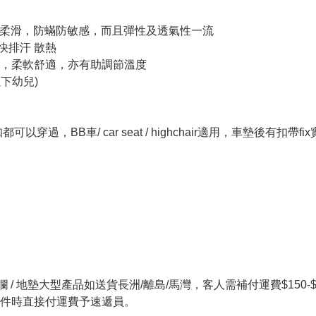
絲綢般柔滑，防蟎防敏感，而且彈性及透氣性一流
加快排汗 散熱
流動，柔軟舒適，亦有助調節溫度
下幼兒)
，BB車/ car seat / highchair適用，車墊後有扣帶fix
 / 地墊大型產品如送貨長洲/離島/馬灣，客人需補付運費$150-$20
件時直接付運費予速遞員。