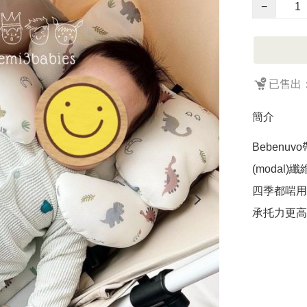
−
已售出：
簡介
Beben
(modal)
四季都啱用
承托力更高👍