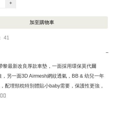
+
加至購物車
 41
−
uvo帶黎最新改良厚款車墊，一面採用環保莫代爾
纖維，另一面3D Airmesh網紋透氣，BB & 幼兒一年
，配埋頸枕特別體貼小baby需要，保護性更強，

