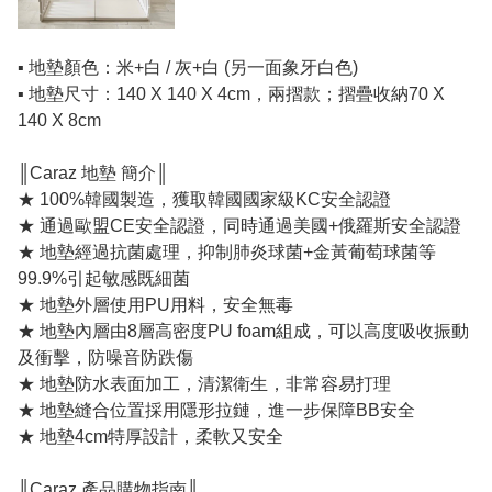
▪️ 地墊顏色：米+白 / 灰+白 (另一面象牙白色)
▪️ 地墊尺寸：140 X 140 X 4cm，兩摺款；摺疊收納70 X
140 X 8cm
║Caraz 地墊 簡介║
★ 100%韓國製造，獲取韓國國家級KC安全認證
★ 通過歐盟CE安全認證，同時通過美國+俄羅斯安全認證
★ 地墊經過抗菌處理，抑制肺炎球菌+金黃葡萄球菌等
99.9%引起敏感既細菌
★ 地墊外層使用PU用料，安全無毒
★ 地墊內層由8層高密度PU foam組成，可以高度吸收振動
及衝擊，防噪音防跌傷
★ 地墊防水表面加工，清潔衛生，非常容易打理
★ 地墊縫合位置採用隱形拉鏈，進一步保障BB安全
★ 地墊4cm特厚設計，柔軟又安全
║Caraz 產品購物指南║