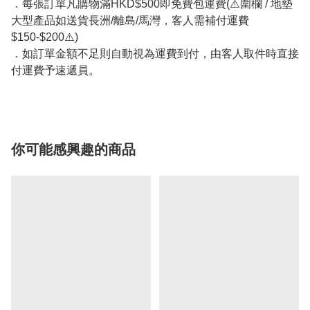
．每張訂單凡購物滿HKD$500即免費包運費(⚠️圍欄 / 地墊
大型產品如送貨長洲/離島/馬灣，客人需補付運費
$150-$200⚠️)
．如訂單金額不足則自動視為運費到付，由客人取件時直接
付運費予速遞員。
你可能感興趣的商品