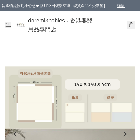
韓國物流假期小心意❤️ [8月13日恢復空運 - 現貨產品不受影響］
詳情
新會員首張訂單滿$600即享9折優惠！(部份超優惠產品 & 品牌指定價除外)
doremi3babies - 香港嬰兒
用品專門店