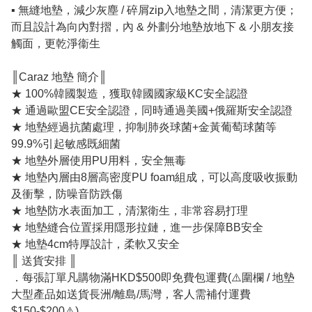
▪️ 無縫地墊，減少灰塵 / 碎屑zip入地墊之間，清潔更方便；
而且設計為向內對摺，內 & 外劃分地墊放地下 & 小朋友接
觸面，更乾淨衞生
║Caraz 地墊 簡介║
★ 100%韓國製造，獲取韓國國家級KC安全認證
★ 通過歐盟CE安全認證，同時通過美國+俄羅斯安全認證
★ 地墊經過抗菌處理，抑制肺炎球菌+金黃葡萄球菌等
99.9%引起敏感既細菌
★ 地墊外層使用PU用料，安全無毒
★ 地墊內層由8層高密度PU foam組成，可以高度吸收振動
及衝擊，防噪音防跌傷
★ 地墊防水表面加工，清潔衛生，非常容易打理
★ 地墊縫合位置採用隱形拉鏈，進一步保障BB安全
★ 地墊4cm特厚設計，柔軟又安全
║ 送貨安排 ║
．每張訂單凡購物滿HKD$500即免費包運費(⚠️圍欄 / 地墊
大型產品如送貨長洲/離島/馬灣，客人需補付運費
$150-$200⚠️)