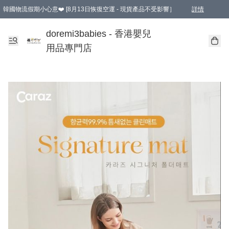
韓國物流假期小心意❤️ [8月13日恢復空運 - 現貨產品不受影響］
詳情
新會員首張訂單滿$600即享9折優惠！(部份超優惠產品 & 品牌指定價除外)
doremi3babies - 香港嬰兒
用品專門店