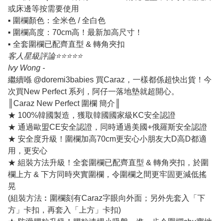
或床邊等按需要使用
▪️ 圍欄顏色：全米色 / 全白色
▪️ 圍欄高度：70cm高！最新加高尺寸！
▪️ 全套圍欄已配齊直型 & 轉角夾扣
客人星級評論⭐️⭐️⭐️⭐️⭐️
Ivy Wong -
繼續喺 @doremi3babies 買Caraz，一樣都係超快出貨！今
次買New Perfect 系列，阿仔一落地墊就超開心。
║Caraz New Perfect 圍欄 簡介║
★ 100%韓國製造，獲取韓國國家級KC安全認證
★ 通過歐盟CE安全認證，同時通過美國+俄羅斯安全認證
★ 安全度升級！圍欄加高70cm更安心小朋友大D高D都適
用，更安心
★ 組裝方法升級！全套圍欄已配齊直型 & 轉角夾扣，於圍
欄上方 & 下方同時夾實圍欄，令圍欄之間更牢固更減低搖
晃
(組裝方法︰圍欄刻有Caraz字眼向外面；另外先套入「下
方」卡扣，再套入「上方」卡扣)