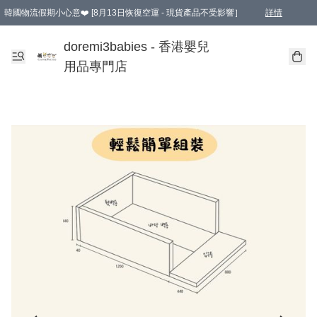
韓國物流假期小心意❤️ [8月13日恢復空運 - 現貨產品不受影響］
詳情
新會員首張訂單滿$600即享9折優惠！(部份超優惠產品 & 品牌指定價除外)
doremi3babies - 香港嬰兒
用品專門店