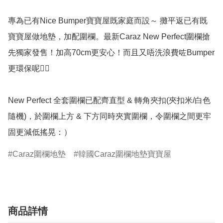
專為已有Nice Bumper寶寶屋既家庭而設～ 攤平返已有既
寶寶屋做地墊，加配圍欄。最新Caraz New Perfect圍欄搶
先獨家發售！加高70cm更安心！而且又唔洗浪費咗Bumper
更環保呢👍🏻

New Perfect 全套圍欄已配齊直型 & 轉角夾扣(夾扣米/白色
隨機)，於圍欄上方 & 下方同時夾實圍欄，令圍欄之間更牢
Caraz圍欄地墊
韓國Caraz圍欄地墊寶寶屋
商品詳情