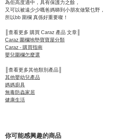
為佢高度適中，具有保護力之餘，
又可以被遠少少嘅爸媽睇到小朋友做緊乜野，
所以
bb 圍欄
真係好重要㗎！
║查看更多 購買 Caraz 產品 文章║
Caraz 圍欄地墊寶寶屋分類
Caraz - 購買指南
嬰兒圍欄怎麼選
║查看更多其他類別產品║
其他嬰幼兒產品
媽媽廚具
無毒防蟲家居
健康生活
你可能感興趣的商品