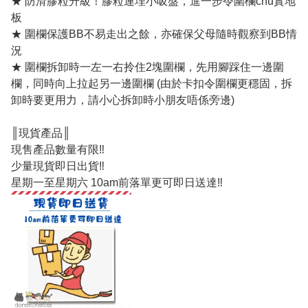
★ 防滑膠粒升級！膠粒連埋小吸盤，進一步令圍欄chu實地
板
★ 圍欄保護BB不易走出之餘，亦確保父母隨時觀察到BB情
況
★ 圍欄拆卸時一左一右拎住2塊圍欄，先用腳踩住一邊圍
欄，同時向上拉起另一邊圍欄 (由於卡扣令圍欄更穩固，拆
卸時要更用力，請小心拆卸時小朋友唔係旁邊)
║現貨產品║
現售產品數量有限‼️
少量現貨即日出貨‼️
星期一至星期六 10am前落單更可即日送達‼️