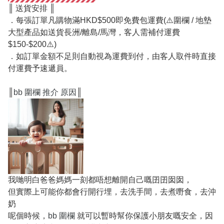
║ 送貨安排 ║
．每張訂單凡購物滿HKD$500即免費包運費(⚠️圍欄 / 地墊
大型產品如送貨長洲/離島/馬灣，客人需補付運費
$150-$200⚠️)
．如訂單金額不足則自動視為運費到付，由客人取件時直接
付運費予速遞員。
║
bb 圍欄 推介 原因
║
我哋明白爸爸媽媽一刻都唔想離開自己嘅囝囝囡囡，
但實際上可能你都會行開行埋，去洗手間，去煮嘢食，去沖
奶
呢個時候，
bb 圍欄
就可以暫時幫你保護小朋友嘅安全，因