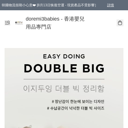
韓國物流假期小心意❤️ [8月13日恢復空運 - 現貨產品不受影響］
詳情
新會員首張訂單滿$600即享9折優惠！(部份超優惠產品 & 品牌指定價除外)
doremi3babies - 香港嬰兒
用品專門店