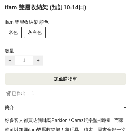
ifam 雙層收納架 (預訂10-14日)
ifam 雙層收納架 顏色
米色
灰白色
數量
−
+
加至購物車
已售出： 1
簡介
−
好多客人都買咗我哋既Parklon / Caraz玩樂墊+圍欄，而家
仲可以加埋ifam雙層收納架！將玩具、積木、圖書全部一次