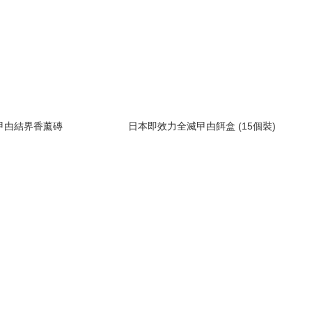
曱甴結界香薰磚
日本即效力全滅曱甴餌盒 (15個裝)