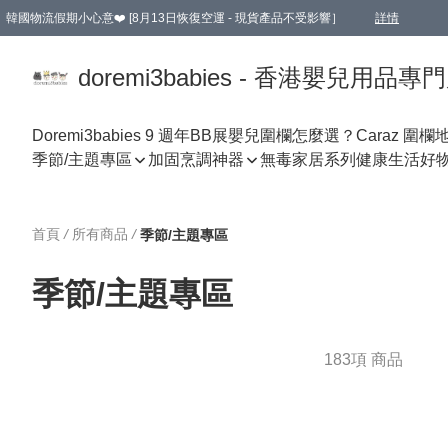
韓國物流假期小心意❤️ [8月13日恢復空運 - 現貨產品不受影響］
詳情
新會員首張訂單滿$600即享9折優惠！(部份超優惠產品 & 品牌指定價除外)
doremi3babies - 香港嬰兒用品專
Doremi3babies 9 週年BB展
嬰兒圍欄怎麼選？
Caraz 圍欄
季節/主題專區
加固烹調神器
無毒家居系列
健康生活好
首頁
/
所有商品
/
季節/主題專區
季節/主題專區
183項 商品