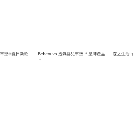
嬰兒車墊❄️夏日新款
Bebenuvo 透氣嬰兒車墊 ＊皇牌產品
森之生活 
＊