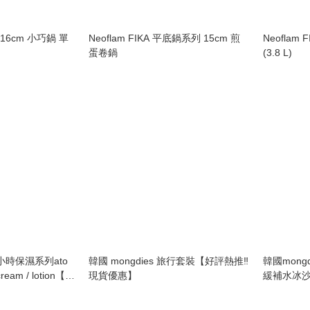
列 16cm 小巧鍋 單
Neoflam FIKA 平底鍋系列 15cm 煎
Neoflam
蛋卷鍋
(3.8 L)
00小時保濕系列ato
韓國 mongdies 旅行套裝【好評熱推‼️
韓國mongdi
 cream / lotion【好
現貨優惠】
緩補水冰沙