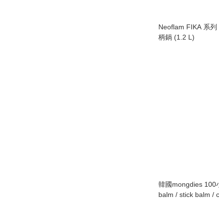
Neoflam FIKA 系
柄鍋 (1.2 L)
韓國mongdies 1
balm / stick balm /
評熱推‼️現貨優惠】