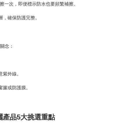
時補擦一次，即便標示防水也要頻繁補擦。

層，確保防護完整。

關念：

紫外線。

簾或防護膜。



曬產品5大挑選重點