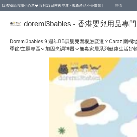
韓國物流假期小心意❤️ [8月13日恢復空運 - 現貨產品不受影響］
詳情
新會員首張訂單滿$600即享9折優惠！(部份超優惠產品 & 品牌指定價除外)
doremi3babies - 香港嬰兒用品專
Doremi3babies 9 週年BB展
嬰兒圍欄怎麼選？
Caraz 圍欄
季節/主題專區
加固烹調神器
無毒家居系列
健康生活好