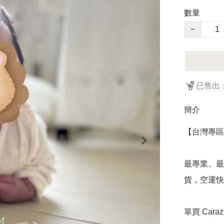
數量
−
已售出：
簡介
【台灣專區】
最專業、最
貨，空運快速
單買 Cara