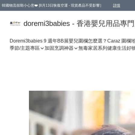
韓國物流假期小心意❤️ [8月13日恢復空運 - 現貨產品不受影響］
詳情
新會員首張訂單滿$600即享9折優惠！(部份超優惠產品 & 品牌指定價除外)
doremi3babies - 香港嬰兒用品專
Doremi3babies 9 週年BB展
嬰兒圍欄怎麼選？
Caraz 圍欄
季節/主題專區
加固烹調神器
無毒家居系列
健康生活好