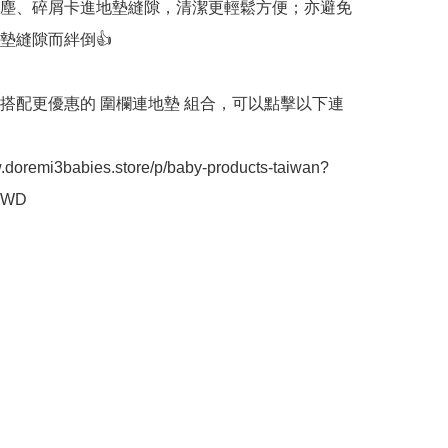
塵、碎屑卡進地墊縫隙，清潔更輕鬆方便；亦避免
墊縫隙而絆倒👍

搭配更優惠的 圍欄連地墊 組合，可以點擊以下連
w.doremi3babies.store/p/baby-products-taiwan?
TWD
