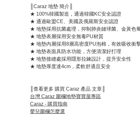
║Caraz 地墊 簡介║
★ 100%韓國製造，通過韓國KC安全認證
★ 通過歐盟CE、美國及俄羅斯安全認證
★ 地墊採用抗菌處理，抑制肺炎鏈球菌、金黃色葡
★ 地墊表層採用安全無毒PU材質
★ 地墊內層採用8層高密度PU泡棉，有效吸收
★ 地墊表面具防水功能，方便清潔好打理
★ 地墊接縫處採用隱形拉鍊設計，提升安全性
★ 地墊厚度達4cm，柔軟舒適且安全
║查看更多 購買 Caraz 產品 文章║
台灣 Caraz 圍欄地墊寶寶屋專區
Caraz - 購買指南
嬰兒圍欄怎麼選