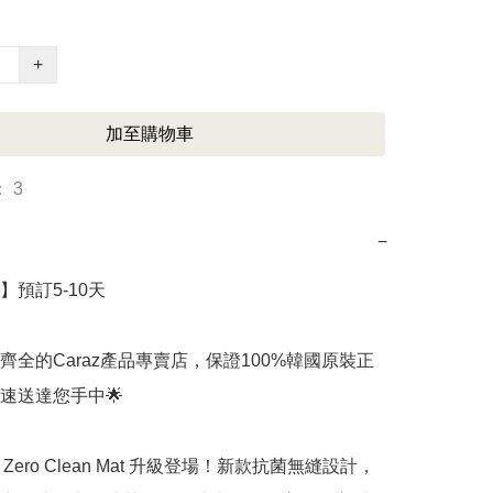
+
加至購物車
 3
−
預訂5-10天

齊全的Caraz產品專賣店，保證100%韓國原裝正
送達您手中🌟 

z Zero Clean Mat 升級登場！新款抗菌無縫設計，