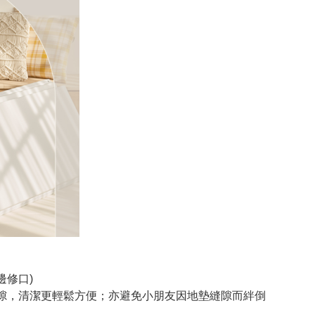
幼邊修口)
縫隙，清潔更輕鬆方便；亦避免小朋友因地墊縫隙而絆倒