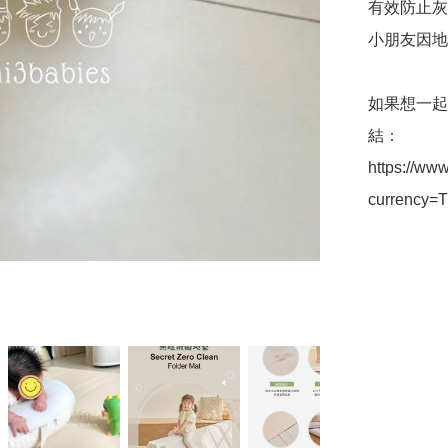
有效防止灰
小朋友因地
如果想一起
結：

https://ww
currency=