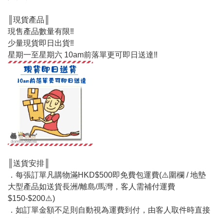
║現貨產品║
現售產品數量有限‼️
少量現貨即日出貨‼️
星期一至星期六 10am前落單更可即日送達‼️
║送貨安排║
．每張訂單凡購物滿HKD$500即免費包運費(⚠️圍欄 / 地墊
大型產品如送貨長洲/離島/馬灣，客人需補付運費
$150-$200⚠️)
．如訂單金額不足則自動視為運費到付，由客人取件時直接