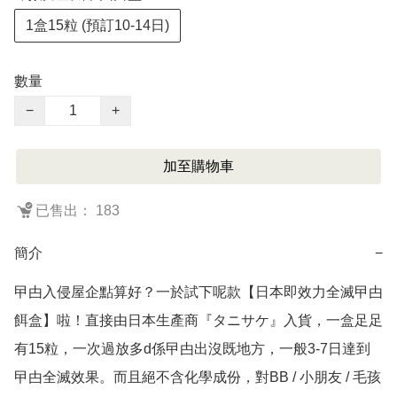
1盒15粒 (預訂10-14日)
數量
−
+
加至購物車
已售出： 183
簡介
−
曱甴入侵屋企點算好？一於試下呢款【日本即效力全滅曱甴
餌盒】啦！直接由日本生產商『タニサケ』入貨，一盒足足
有15粒，一次過放多d係曱甴出沒既地方，一般3-7日達到
曱甴全滅效果。而且絕不含化學成份，對BB / 小朋友 / 毛孩 