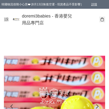
韓國物流假期小心意❤️ [8月13日恢復空運 - 現貨產品不受影響］
詳情
新會員首張訂單滿$600即享9折優惠！(部份超優惠產品 & 品牌指定價除外)
doremi3babies - 香港嬰兒
用品專門店