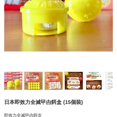
日本即效力全滅曱甴餌盒 (15個裝)
即效力全滅曱甴餌盒