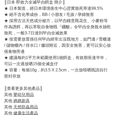
║日本 即效力全滅曱甴餌盒 簡介║
★ 日本製造，經日本環境衛生中心證實致死率達99.5%
★ 絕不含化學成份，BB / 小朋友 / 毛孩 / 孕婦無害
★ 採用古法天然成分秘方，以曱甴鍾意既花生、小麥粉等
作為誘餌，再以萃取自食物既『硼酸』令曱甴全身脫水抽乾
致死，一般3-7日達到曱甴全滅效果
★ 按需要放置係任何曱甴經常出沒既地方，如門邊 / 雪櫃邊
/ 儲物櫃內 / 排水口 / 爐頭附近，因安全無害，更可以安心放
係食物旁邊
★ 建議每約1平方米範圍使用1個餌盒，有效期長達半年，
可以一次過放哂15個全滅盒仔
★ 容量：每個10g，約3.5 X 2.5cm，一次放唔哂既請自行
密封存放
║查看更多其他產品║
其他
嬰幼兒用品
其他
媽媽廚具
其他
天然防蟲用品
其他
健康生活產品