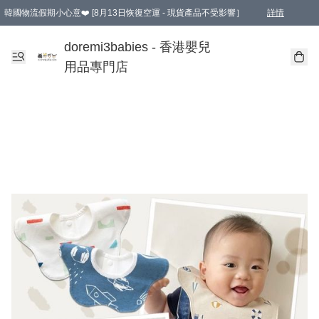
韓國物流假期小心意❤️ [8月13日恢復空運 - 現貨產品不受影響］
詳情
新會員首張訂單滿$600即享9折優惠！(部份超優惠產品 & 品牌指定價除外)
doremi3babies - 香港嬰兒
用品專門店