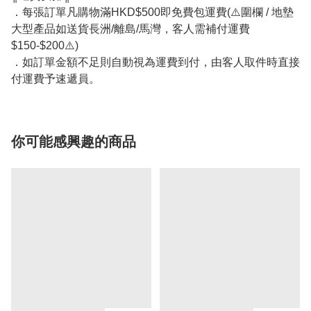
．每張訂單凡購物滿HKD$500即免費包運費(⚠️圍欄 / 地墊
大型產品如送貨長洲/離島/馬灣，客人需補付運費
$150-$200⚠️)
．如訂單金額不足則自動視為運費到付，由客人取件時直接
付運費予速遞員。
你可能感興趣的商品