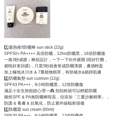
1️⃣最熱推‼️防曬棒 sun stick (22g)
SPF50+ PA++++ 高倍防曬，12hrs防曬黑，16倍防曬傷
一推3秒成膜︰棒狀設計，一下一下向外搽開 (唔好打圈，
都唔好來回搽)，只需3秒就會形成防曬薄膜，膚感輕盈
加上極地冰川水 & 7重植物精萃，有助補水&鎮靜肌膚
2️⃣防曬氣墊 sun cushion (12g)
SPF43 PA+++，9小時防曬黑，12倍防曬傷
滿足小女生扮靚靚心理~~👸 拍拍粉就可以輕鬆防曬
雖然SPF & PA無防曬棒咁高，但添加「三重沙棘精華」，
防護 & 養膚 & 抗氧化，防止紫外線輻射損傷
3️⃣防曬霜 sun cream (60ml)
SPF30 PA+++，8小時防曬黑，12倍防曬傷