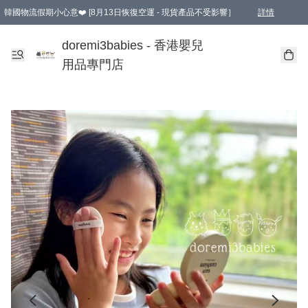
韓國物流假期小心意❤️ [8月13日恢復空運 - 現貨產品不受影響］
詳情
新會員首張訂單滿$600即享9折優惠！(部份超優惠產品 & 品牌指定價除外)
doremi3babies - 香港嬰兒
用品專門店