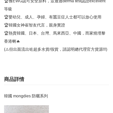
🏆獲EWG認可安全原料，並通過derma test認證excellent
等級

🏆嬰幼兒、成人、孕婦、有蠶豆症人士都可以放心使用

🏆韓國女神崔智友代言，親身實證

🏆熱賣韓國、日本、台灣、馬來西亞、中國，而家燒埋黎
香港喇🔥

(⚠️但出面流出咗超多水貨/假貨，請認明總代理官方貨源!!!)
商品詳情
韓國 mongdies 防曬系列