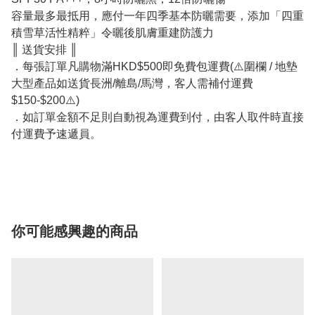
容量最多最抵用，應付一年四季基本防曬需要，添加「四重
積雪草活性精粹」令曬後肌膚重建防護力
║ 送貨安排 ║
．每張訂單凡購物滿HKD$500即免費包運費(⚠️圍欄 / 地墊
大型產品如送貨長洲/離島/馬灣，客人需補付運費
$150-$200⚠️)
．如訂單金額不足則自動視為運費到付，由客人取件時直接
付運費予速遞員。
你可能感興趣的商品