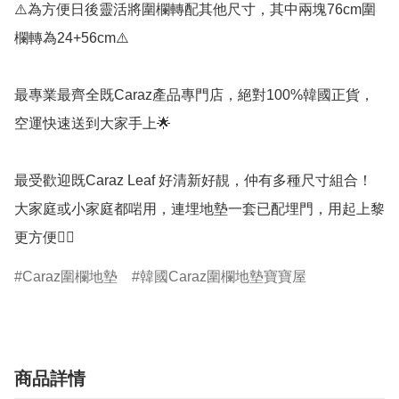
⚠️為方便日後靈活將圍欄轉配其他尺寸，其中兩塊76cm圍
欄轉為24+56cm⚠️

最專業最齊全既Caraz產品專門店，絕對100%韓國正貨，
空運快速送到大家手上🌟

最受歡迎既Caraz Leaf 好清新好靚，仲有多種尺寸組合！
大家庭或小家庭都啱用，連埋地墊一套已配埋門，用起上黎
更方便👍🏻
Caraz圍欄地墊
韓國Caraz圍欄地墊寶寶屋
商品詳情