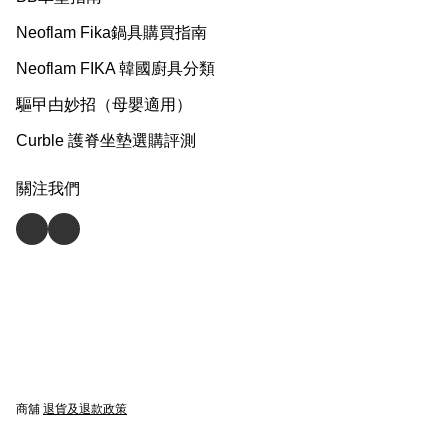
Neoflam Fika鍋具購買指南
Neoflam FIKA 韓國廚具分類
驅曱甴妙招（母嬰適用）
Curble 護脊坐墊選購評測
關注我們
商舖
退貨及退款政策