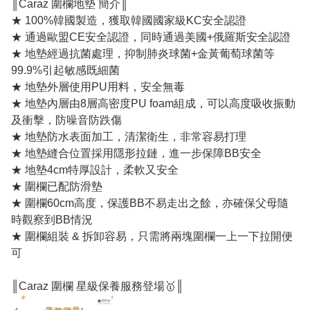
║Caraz 圍欄地墊 簡介║
★ 100%韓國製造，獲取韓國國家級KC安全認證
★ 通過歐盟CE安全認證，同時通過美國+俄羅斯安全認證
★ 地墊經過抗菌處理，抑制肺炎球菌+金黃葡萄球菌等
99.9%引起敏感既細菌
★ 地墊外層使用PU用料，安全無毒
★ 地墊內層由8層高密度PU foam組成，可以高度吸收振動
及衝擊，防噪音防跌傷
★ 地墊防水表面加工，清潔衛生，非常容易打理
★ 地墊縫合位置採用隱形拉鏈，進一步保障BB安全
★ 地墊4cm特厚設計，柔軟又安全
★ 圍欄已配防滑墊
★ 圍欄60cm高度，保護BB不易走出之餘，亦確保父母隨
時觀察到BB情況
★ 圍欄組裝 & 拆卸容易，只需將兩塊圍欄一上一下拉開便
可
║Caraz 圍欄 星級保養服務登場🥇║