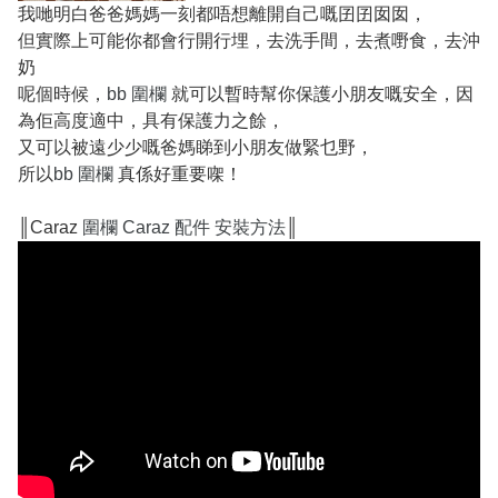
我哋明白爸爸媽媽一刻都唔想離開自己嘅囝囝囡囡，
但實際上可能你都會行開行埋，去洗手間，去煮嘢食，去沖
奶
呢個時候，
bb 圍欄
就可以暫時幫你保護小朋友嘅安全，因
為佢高度適中，具有保護力之餘，
又可以被遠少少嘅爸媽睇到小朋友做緊乜野，
所以
bb 圍欄
真係好重要㗎！
║Caraz
圍欄 Caraz 配件 安裝方法
║