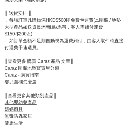
║ 送貨安排 ║
．每張訂單凡購物滿HKD$500即免費包運費(⚠️圍欄 / 地墊
大型產品如送貨長洲/離島/馬灣，客人需補付運費
$150-$200⚠️)
．如訂單金額不足則自動視為運費到付，由客人取件時直接
付運費予速遞員。
║查看更多 購買 Caraz 產品 文章║
Caraz 圍欄地墊寶寶屋分類
Caraz - 購買指南
嬰兒圍欄怎麼選
║查看更多其他類別產品║
其他嬰幼兒產品
媽媽廚具
無毒防蟲家居
健康生活