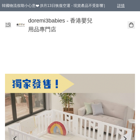
韓國物流假期小心意❤️ [8月13日恢復空運 - 現貨產品不受影響］
詳情
新會員首張訂單滿$600即享9折優惠！(部份超優惠產品 & 品牌指定價除外)
doremi3babies - 香港嬰兒
用品專門店