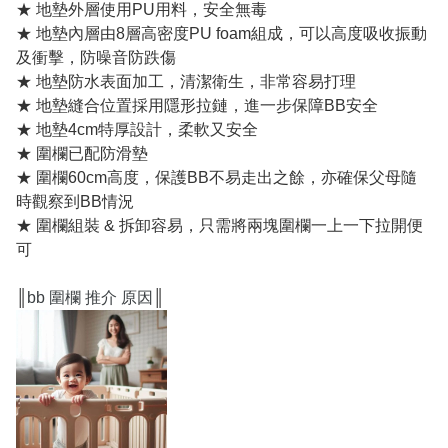
★ 地墊外層使用PU用料，安全無毒
★ 地墊內層由8層高密度PU foam組成，可以高度吸收振動
及衝擊，防噪音防跌傷
★ 地墊防水表面加工，清潔衛生，非常容易打理
★ 地墊縫合位置採用隱形拉鏈，進一步保障BB安全
★ 地墊4cm特厚設計，柔軟又安全
★ 圍欄已配防滑墊
★ 圍欄60cm高度，保護BB不易走出之餘，亦確保父母隨
時觀察到BB情況
★ 圍欄組裝 & 拆卸容易，只需將兩塊圍欄一上一下拉開便
可
║
bb 圍欄 推介 原因
║