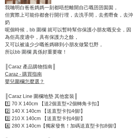
我哋明白爸爸媽媽一刻都唔想離開自己嘅囝囝囡囡，
但實際上可能你都會行開行埋，去洗手間，去煮嘢食，去沖
奶
呢個時候，
bb 圍欄
就可以暫時幫你保護小朋友嘅安全，因
為佢高度適中，具有保護力之餘，
又可以被遠少少嘅爸媽睇到小朋友做緊乜野，
所以
bb 圍欄
真係好重要㗎！
║Caraz 產品購物指南║
Caraz - 購買指南
嬰兒圍欄怎麼選？
║Caraz Line 圍欄地墊 其他套裝║
1️⃣ 70 X 140cm 【送2個直型+2個轉角卡扣】
2️⃣ 140 X 140cm 【送直型卡扣4個!】
3️⃣ 210 X 140cm 【送直型卡扣4個!】
4️⃣ 280 X 140cm【獨家發售！加碼送直型卡扣8個!】