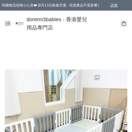
韓國物流假期小心意❤️ [8月13日恢復空運 - 現貨產品不受影響］
詳情
新會員首張訂單滿$600即享9折優惠！(部份超優惠產品 & 品牌指定價除外)
doremi3babies - 香港嬰兒
用品專門店