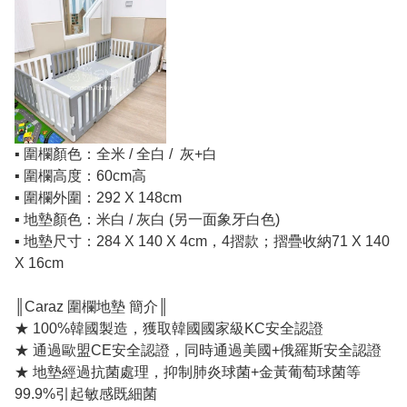
▪️ 圍欄顏色：全米 / 全白 / 灰+白
▪️ 圍欄高度：60cm高
▪️ 圍欄外圍：292 X 148cm
▪️ 地墊顏色：米白 / 灰白 (另一面象牙白色)
▪️ 地墊尺寸：284 X 140 X 4cm，4摺款；摺疊收納71 X 140
X 16cm
║Caraz 圍欄地墊 簡介║
★ 100%韓國製造，獲取韓國國家級KC安全認證
★ 通過歐盟CE安全認證，同時通過美國+俄羅斯安全認證
★ 地墊經過抗菌處理，抑制肺炎球菌+金黃葡萄球菌等
99.9%引起敏感既細菌