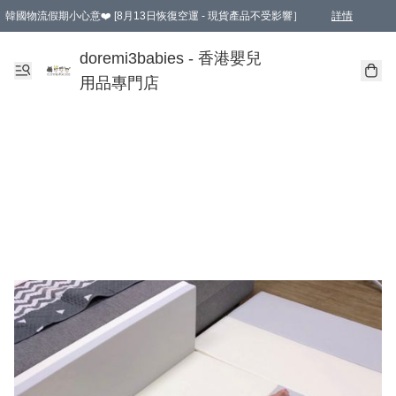
韓國物流假期小心意❤️ [8月13日恢復空運 - 現貨產品不受影響］
詳情
新會員首張訂單滿$600即享9折優惠！(部份超優惠產品 & 品牌指定價除外)
doremi3babies - 香港嬰兒
用品專門店