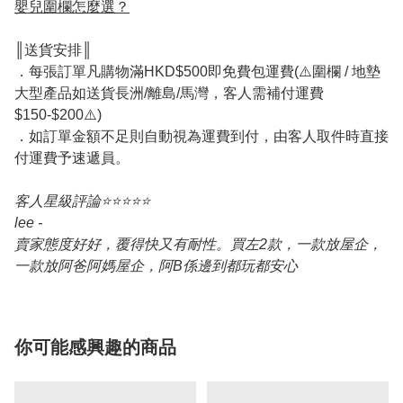
嬰兒圍欄怎麼選？
║送貨安排║
．每張訂單凡購物滿HKD$500即免費包運費(⚠️圍欄 / 地墊
大型產品如送貨長洲/離島/馬灣，客人需補付運費
$150-$200⚠️)
．如訂單金額不足則自動視為運費到付，由客人取件時直接
付運費予速遞員。
客人星級評論⭐️⭐️⭐️⭐️⭐️
lee -
賣家態度好好，覆得快又有耐性。買左2款，一款放屋企，
一款放阿爸阿媽屋企，阿B係邊到都玩都安心
你可能感興趣的商品