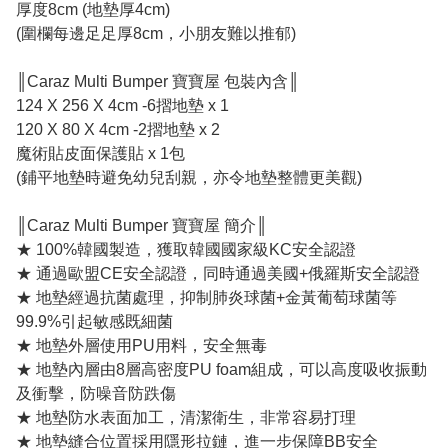
厚度8cm (地墊厚4cm)
(圍欄每邊足足厚8cm，小朋友難以推郁)
║Caraz Multi Bumper 寶寶屋 包裝內含║
124 X 256 X 4cm -6摺地墊 x 1
120 X 80 X 4cm -2摺地墊 x 2
魔術貼皮面保護貼 x 1包
(鋪平地墊時避免幼兒刮親，亦令地墊整體更美觀)
║Caraz Multi Bumper 寶寶屋 簡介║
★ 100%韓國製造，獲取韓國國家級KC安全認證
★ 通過歐盟CE安全認證，同時通過美國+俄羅斯安全認證
★ 地墊經過抗菌處理，抑制肺炎球菌+金黃葡萄球菌等
99.9%引起敏感既細菌
★ 地墊外層使用PU用料，安全無毒
★ 地墊內層由8層高密度PU foam組成，可以高度吸收振動
及衝擊，防噪音防跌傷
★ 地墊防水表面加工，清潔衛生，非常容易打理
★ 地墊縫合位置採用隱形拉鏈，進一步保障BB安全