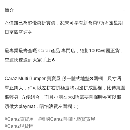
簡介
−
⚠️價錢已為超優惠折實價，恕未可享有新會員9折⚠️逢星期
日至四空運✈️

最專業最齊全嘅 Caraz產品 專門店，絕對100%韓國正貨，
空運快速送到大家手上🌟

Caraz Multi Bumper 寶寶屋 係一體式地墊✖圍欄，尺寸唔
單止夠大，仲可以左拼右拼極速將四邊拼成圍欄，比傳統圍
欄輕身+方便組合，而且小朋友大d唔需要圍欄時亦可以繼
續做大playmat，唔怕浪費左圍欄：）
Caraz寶寶屋
韓國Caraz圍欄地墊寶寶屋
Caraz現貨區