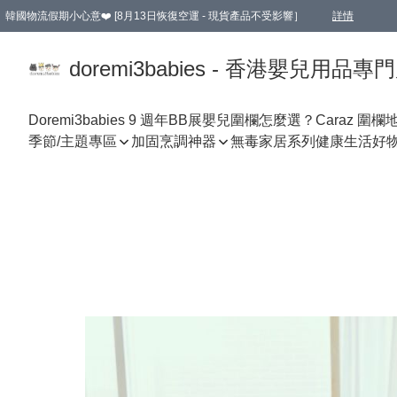
韓國物流假期小心意❤️ [8月13日恢復空運 - 現貨產品不受影響］
詳情
新會員首張訂單滿$600即享9折優惠！(部份超優惠產品 & 品牌指定價除外)
doremi3babies - 香港嬰兒用品專
Doremi3babies 9 週年BB展
嬰兒圍欄怎麼選？
Caraz 圍欄
季節/主題專區
加固烹調神器
無毒家居系列
健康生活好