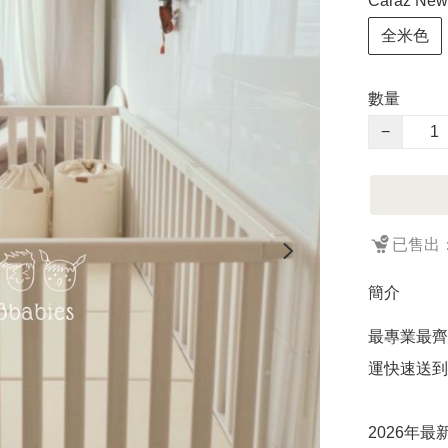
Caraz Ne
全米色
數量
−
已售出：
簡介
最專業最齊
運快速送到大
2026年最新