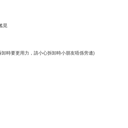
搖晃
拆卸時要更用力，請小心拆卸時小朋友唔係旁邊)