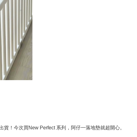
係超快出貨！今次買New Perfect 系列，阿仔一落地墊就超開心。