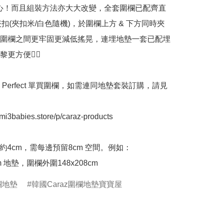
安心！而且組裝方法亦大大改變，全套圍欄已配齊直
夾扣(夾扣米/白色隨機)，於圍欄上方 & 下方同時夾
圍欄之間更牢固更減低搖晃，連埋地墊一套已配埋
更方便👍🏻

New Perfect 單買圍欄，如需連同地墊套裝訂購，請見
emi3babies.store/p/caraz-products

度約4cm，需每邊預留8cm 空間。例如：
圍欄地墊
韓國Caraz圍欄地墊寶寶屋