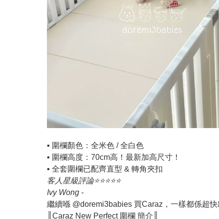
▪️ 圍欄顏色：全米色 / 全白色
▪️ 圍欄高度：70cm高！最新加高尺寸！
▪️ 全套圍欄已配齊直型 & 轉角夾扣
客人星級評論⭐️⭐️⭐️⭐️⭐️
Ivy Wong -
繼續喺 @doremi3babies 買Caraz，一樣都
║Caraz New Perfect 圍欄 簡介║