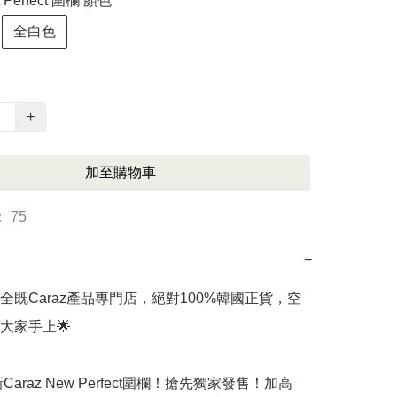
w Perfect 圍欄 顏色
全白色
+
加至購物車
 75
−
全既Caraz產品專門店，絕對100%韓國正貨，空
家手上🌟

Caraz New Perfect圍欄！搶先獨家發售！加高