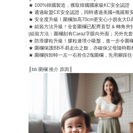
★ 100%韓國製造，獲取韓國國家級KC安全認證
★ 通過歐盟CE安全認證，同時通過美國+俄羅斯
★ 安全度升級！圍欄加高70cm更安心小朋友大D
★ 組裝方法升級！全套圍欄已配齊直型 & 轉角
(組裝方法︰圍欄刻有Caraz字眼向外面；另外先
★ 防滑膠粒升級！膠粒連埋小吸盤，進一步令圍欄
★ 圍欄保護BB不易走出之餘，亦確保父母隨時觀
★ 圍欄拆卸時一左一右拎住2塊圍欄，先用腳踩住
║
bb 圍欄 推介 原因
║