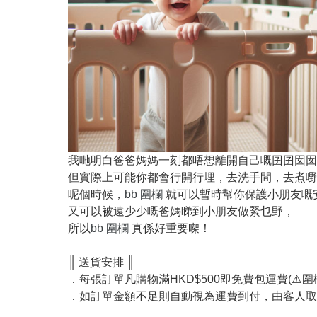
我哋明白爸爸媽媽一刻都唔想離開自己嘅囝囝囡囡
但實際上可能你都會行開行埋，去洗手間，去煮嘢
呢個時候，
bb 圍欄
就可以暫時幫你保護小朋友嘅
又可以被遠少少嘅爸媽睇到小朋友做緊乜野，
所以
bb 圍欄
真係好重要㗎！
║ 送貨安排 ║
．每張訂單凡購物滿HKD$500即免費包運費(⚠️圍欄
．如訂單金額不足則自動視為運費到付，由客人取