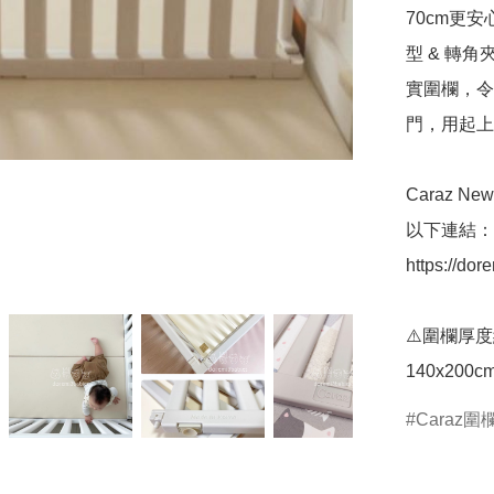
70cm更
型 & 轉角
實圍欄，令
門，用起上黎
Caraz 
以下連結：

https://dor
⚠️圍欄厚
Caraz