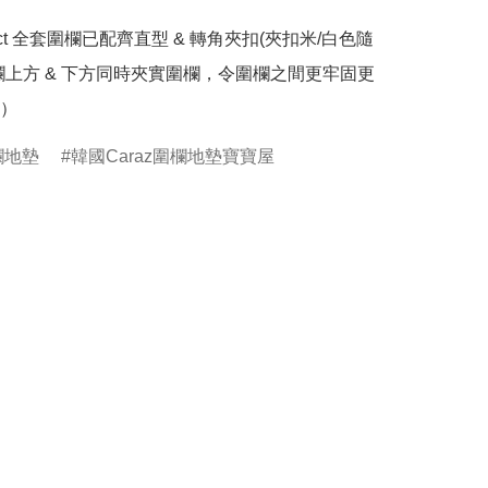
rfect 全套圍欄已配齊直型 & 轉角夾扣(夾扣米/白色隨
欄上方 & 下方同時夾實圍欄，令圍欄之間更牢固更
圍欄地墊
韓國Caraz圍欄地墊寶寶屋