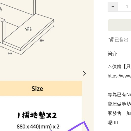
−
已售出：
簡介
⚠️價錢【只
https://ww
專為已有Ni
寶屋做地墊，
家發售！加
呢👍🏻
