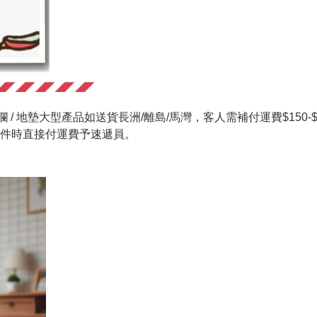
 / 地墊大型產品如送貨長洲/離島/馬灣，客人需補付運費$150-$20
件時直接付運費予速遞員。