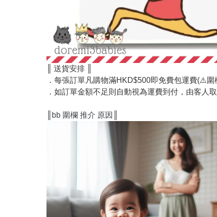
║ 送貨安排 ║
．每張訂單凡購物滿HKD$500即免費包運費(⚠️圍欄
．如訂單金額不足則自動視為運費到付，由客人取
║
bb 圍欄 推介 原因
║