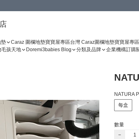
門店
地墊
Caraz 圍欄地墊寶寶屋專區
台灣 Caraz圍欄地墊寶寶屋專
物
毛孩天地
Doremi3babies Blog
分類及品牌
企業機構訂購
NAT
NATURA
每盒
數量
−