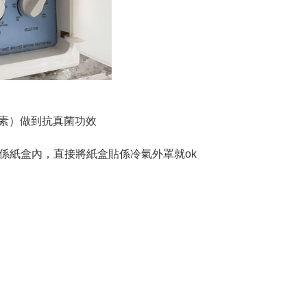
菌素）做到抗真菌功效
放係紙盒內，直接將紙盒貼係冷氣外罩就ok