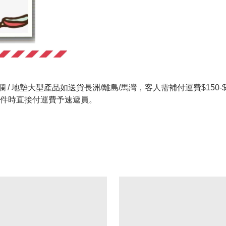
 / 地墊大型產品如送貨長洲/離島/馬灣，客人需補付運費$150-$20
件時直接付運費予速遞員。