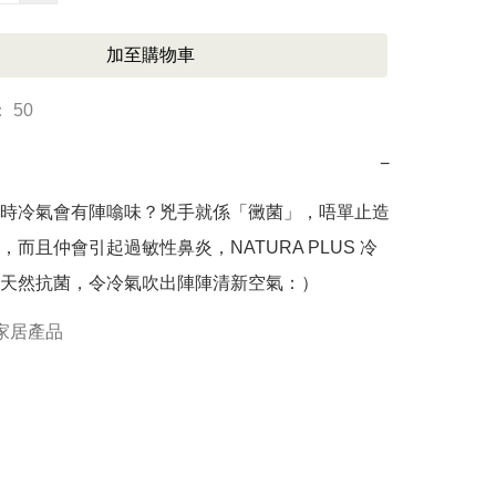
加至購物車
 50
−
時冷氣會有陣噏味？兇手就係「黴菌」，唔單止造
，而且仲會引起過敏性鼻炎，NATURA PLUS 冷
家居產品