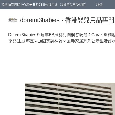
韓國物流假期小心意❤️ [8月13日恢復空運 - 現貨產品不受影響］
詳情
新會員首張訂單滿$600即享9折優惠！(部份超優惠產品 & 品牌指定價除外)
doremi3babies - 香港嬰兒用品專
Doremi3babies 9 週年BB展
嬰兒圍欄怎麼選？
Caraz 圍欄
季節/主題專區
加固烹調神器
無毒家居系列
健康生活好