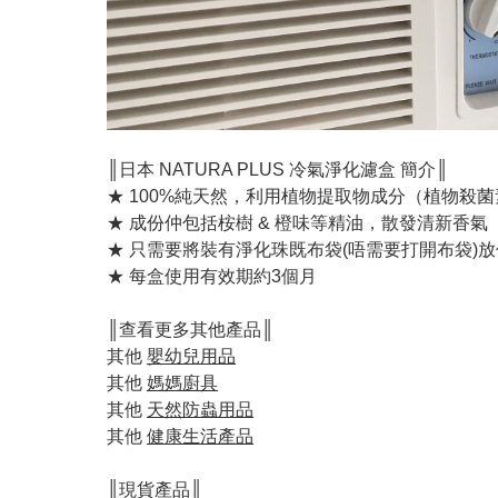
║日本 NATURA PLUS 冷氣淨化濾盒 簡介║
★ 100%純天然，利用植物提取物成分（植物殺
★ 成份仲包括桉樹 & 橙味等精油，散發清新香氣
★ 只需要將裝有淨化珠既布袋(唔需要打開布袋)
★ 每盒使用有效期約3個月
║查看更多其他產品║
其他
嬰幼兒用品
其他
媽媽廚具
其他
天然防蟲用品
其他
健康生活產品
║現貨產品║