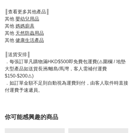
║查看更多其他產品║
其他
嬰幼兒用品
其他
媽媽廚具
其他
天然防蟲用品
其他
健康生活產品
║送貨安排║
．每張訂單凡購物滿HKD$500即免費包運費(⚠️圍欄 / 地墊
大型產品如送貨長洲/離島/馬灣，客人需補付運費
$150-$200⚠️)
．如訂單金額不足則自動視為運費到付，由客人取件時直接
付運費予速遞員。
你可能感興趣的商品