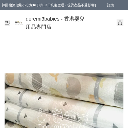
韓國物流假期小心意❤️ [8月13日恢復空運 - 現貨產品不受影響］
詳情
新會員首張訂單滿$600即享9折優惠！(部份超優惠產品 & 品牌指定價除外)
doremi3babies - 香港嬰兒
用品專門店