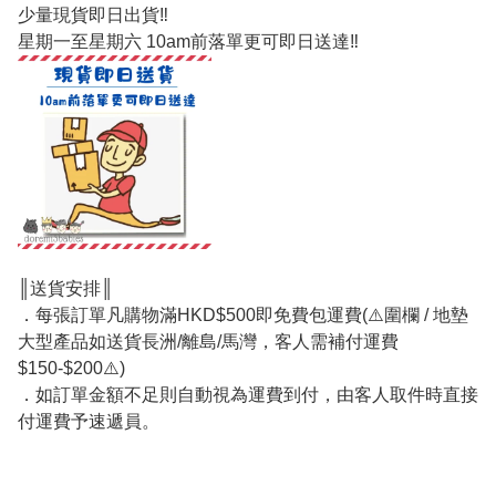
少量現貨即日出貨‼️
星期一至星期六 10am前落單更可即日送達‼️
║送貨安排║
．每張訂單凡購物滿HKD$500即免費包運費(⚠️圍欄 / 地墊
大型產品如送貨長洲/離島/馬灣，客人需補付運費
$150-$200⚠️)
．如訂單金額不足則自動視為運費到付，由客人取件時直接
付運費予速遞員。