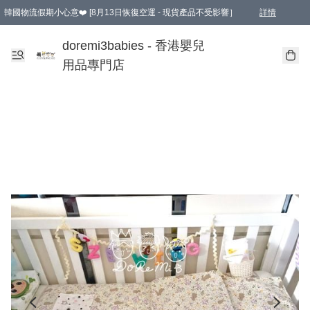
韓國物流假期小心意❤️ [8月13日恢復空運 - 現貨產品不受影響］
詳情
新會員首張訂單滿$600即享9折優惠！(部份超優惠產品 & 品牌指定價除外)
doremi3babies - 香港嬰兒
用品專門店