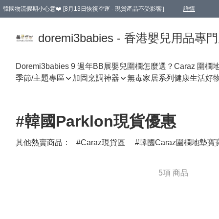
韓國物流假期小心意❤️ [8月13日恢復空運 - 現貨產品不受影響］
詳情
新會員首張訂單滿$600即享9折優惠！(部份超優惠產品 & 品牌指定價除外)
doremi3babies - 香港嬰兒用品專
Doremi3babies 9 週年BB展
嬰兒圍欄怎麼選？
Caraz 圍欄
季節/主題專區
加固烹調神器
無毒家居系列
健康生活好
#韓國Parklon現貨優惠
其他熱賣商品：
Caraz現貨區
韓國Caraz圍欄地墊寶
5項 商品