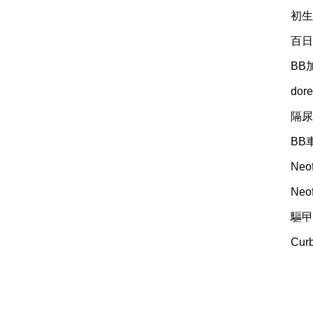
初生
百日
BB
dor
隔尿
BB
Neo
Neo
驅曱
Cu