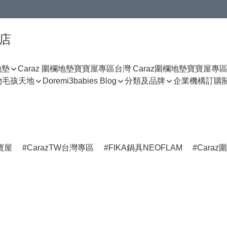
門店
地墊
Caraz 圍欄地墊寶寶屋專區
台灣 Caraz圍欄地墊寶寶屋專
物
毛孩天地
Doremi3babies Blog
分類及品牌
企業機構訂購
寶屋
CarazTW台灣專區
FIKA鍋具NEOFLAM
Cara