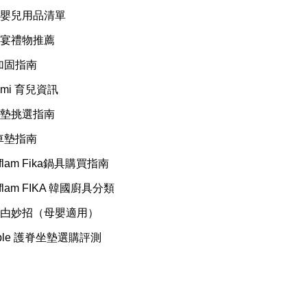
嬰兒用品清單
宴禮物推薦
加固指南
emi 育兒資訊
墊挑選指南
車墊指南
flam Fika鍋具購買指南
flam FIKA 韓國廚具分類
甴妙招（母嬰適用）
rble 護脊坐墊選購評測