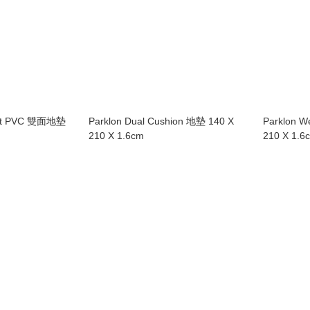
Soft PVC 雙面地墊
Parklon Dual Cushion 地墊 140 X
Parklon W
210 X 1.6cm
210 X 1.