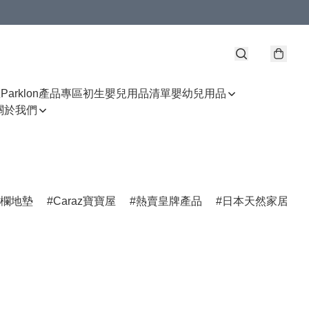
區
Parklon產品專區
初生嬰兒用品清單
嬰幼兒用品
關於我們
z圍欄地墊
Caraz寶寶屋
熱賣皇牌產品
日本天然家居產